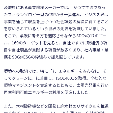
茨城県にある産業機械メーカーでは、 かつて主流であっ
たフィランソロピー型のCSRから⼀歩進み、ビジネス界は
事業を通じて収益を上げつつ社会課題の解決に資すること
を求められているという世界の潮流を認識していました。
そこで、柔軟に考え⽅を適応させながらSDGsの17のゴー
ル、169のターゲットを⾒ると、⾃社ですでに取組済の項
⽬や⾃社製品が貢献する項⽬が数多くあり、社内事業・業
務をSDGs/ESGの枠組みで捉え直しています。
環境への取組では、特に「7．エネルギーをみんなに そ
してクリーンに」に着目し、ISO14001を取得。全社的な
環境マネジメントを実施するとともに、太陽光発電を行い
再生利用可能エネルギーの利用を促進しました。
また、木材破砕機などを開発し廃木材のリサイクルを推進
するなど、SDGsのフレームワークを通じて、⾃社が新た