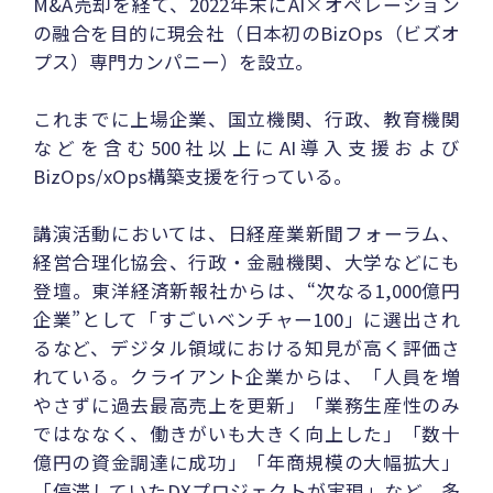
M&A売却を経て、2022年末にAI×オペレーション
の融合を目的に現会社（日本初のBizOps（ビズオ
プス）専門カンパニー）を設立。
これまでに上場企業、国立機関、行政、教育機関
などを含む500社以上にAI導入支援および
BizOps/xOps構築支援を行っている。
講演活動においては、日経産業新聞フォーラム、
経営合理化協会、行政・金融機関、大学などにも
登壇。東洋経済新報社からは、“次なる1,000億円
企業”として「すごいベンチャー100」に選出され
るなど、デジタル領域における知見が高く評価さ
れている。クライアント企業からは、「人員を増
やさずに過去最高売上を更新」「業務生産性のみ
ではななく、働きがいも大きく向上した」「数十
億円の資金調達に成功」「年商規模の大幅拡大」
「停滞していたDXプロジェクトが実現」など、多