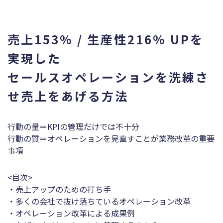
売上153% / ⽣産性216% UPを
実現した
セールスオペレーションを洗練さ
せ売上をあげる⽅法
⾏動の量＝KPIの管理だけでは不⼗分
⾏動の質＝オペレーションを⾒直すことが業務改⾰の重要
事項
<目次>
・売上アップのための打ち⼿
・多くの会社で抜け落ちているオペレーション改⾰
・オペレーション改⾰による成果例