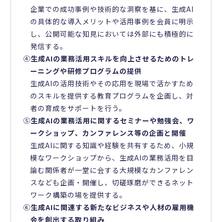
企業での成功事例や技術的な洞察を基に、生成AI
の具体的な導入メリットや活用事例を会員に明示
し、公開可能な知見においては外部にも積極的に
発信する。
④
生成AIの業務活用スキルを向上させるためのトレ
ーニングや研修プログラムの提供
生成AIの活用技術やその応用を現場で活かすため
のスキルを提供する教育プログラムを企画し、対
者の育成をサポートを行う。
⑤
生成AIの業務活用に関するセミナーや勉強会、ワ
ークショップ、カンファレンス等の企画と開催
生成AIに関する知識や経験を共有するため、小規
模なワークショップから、生成AIの業務活用を目
論む関係者が一堂に会する大規模なカンファレン
スなども企画・開催し、切磋琢磨ができるネット
ワーク構築の場を提供する。
⑥
生成AIに関連する新たなビジネスや人材の雇用機
会を創出する取り組み